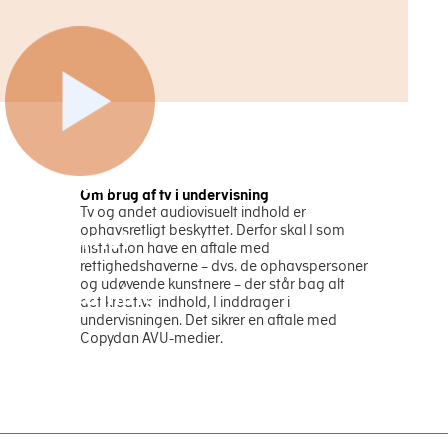
Kort
fortalt:
Om brug af tv i undervisning
Tv,
Tv og andet audiovisuelt indhold er
ophavsretligt beskyttet. Derfor skal I som
internet
institution have en aftale med
og
rettighedshaverne – dvs. de ophavspersoner
og udøvende kunstnere – der står bag alt
streaming
det kreative indhold, I inddrager i
i
undervisningen. Det sikrer en aftale med
Copydan AVU-medier.
undervisningen